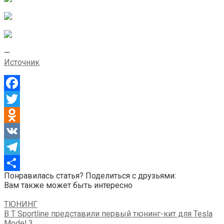
—
Источник
Facebook
Twitter
Odnoklassniki
VK
Telegram
Понравилась статья? Поделиться с друзьями:
Отправить
Вам также может быть интересно
ТЮНИНГ
В T Sportline представили первый тюнинг-кит для Tesla
Model 3