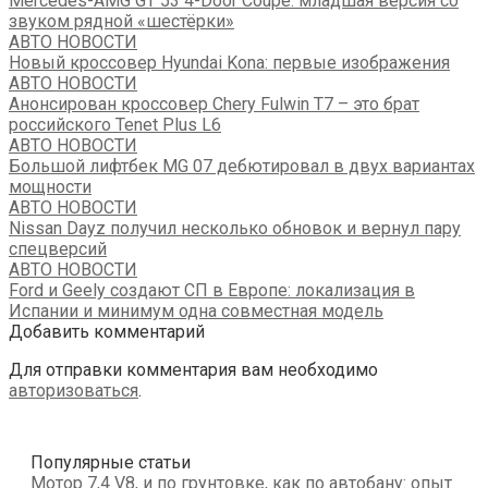
Mercedes-AMG GT 53 4-Door Coupe: младшая версия со
звуком рядной «шестёрки»
АВТО НОВОСТИ
Новый кроссовер Hyundai Kona: первые изображения
АВТО НОВОСТИ
Анонсирован кроссовер Chery Fulwin T7 – это брат
российского Tenet Plus L6
АВТО НОВОСТИ
Большой лифтбек MG 07 дебютировал в двух вариантах
мощности
АВТО НОВОСТИ
Nissan Dayz получил несколько обновок и вернул пару
спецверсий
АВТО НОВОСТИ
Ford и Geely создают СП в Европе: локализация в
Испании и минимум одна совместная модель
Добавить комментарий
Для отправки комментария вам необходимо
авторизоваться
.
Популярные статьи
Мотор 7,4 V8, и по грунтовке, как по автобану: опыт