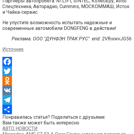
Партнеры автопробега: NTLIFT, SINTEC, Колеса.ру, Avito
Спецтехника, Авторадио, Cummins, МОСКОММАШ, Исток
и Чайка-сервис.
Не упустите возможность испытать надежные и
современные автомобили DONGFENG в действии!
Реклама. ООО "ДУНФЭН ТРАК РУС". erid: 2VfnxwvJG56​
Источник
Facebook
Twitter
Odnoklassniki
VK
Telegram
Понравилась статья? Поделиться с друзьями:
Отправить
Вам также может быть интересно
АВТО НОВОСТИ