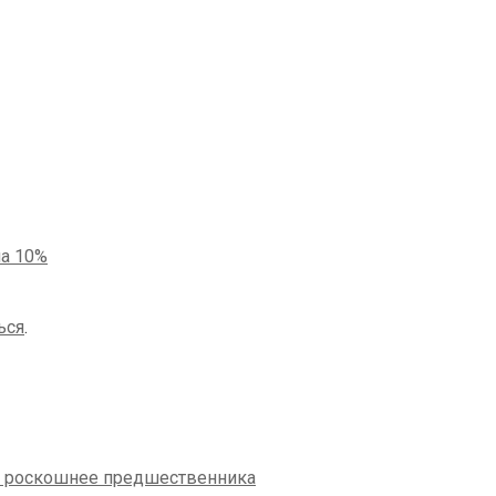
а 10%
ься
.
 и роскошнее предшественника