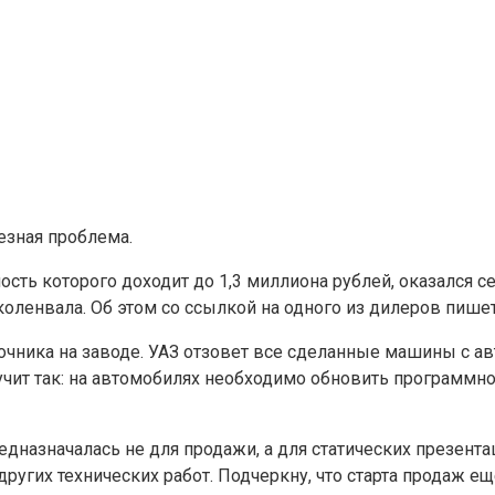
зная проблема.
сть которого доходит до 1,3 миллиона рублей, оказался се
нвала. Об этом со ссылкой на одного из дилеров пишет по
чника на заводе. УАЗ отзовет все сделанные машины с ав
учит так: на автомобилях необходимо обновить программно
редназначалась не для продажи, а для статических презен
ругих технических работ. Подчеркну, что старта продаж е