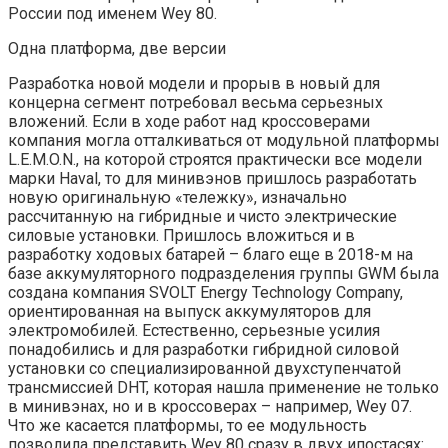
России под именем Wey 80.
Одна платформа, две версии
Разработка новой модели и прорыв в новый для
концерна сегмент потребовал весьма серьезных
вложений. Если в ходе работ над кроссоверами
компания могла отталкиваться от модульной платформы
L.E.M.O.N., на которой строятся практически все модели
марки Haval, то для минивэнов пришлось разработать
новую оригинальную «тележку», изначально
рассчитанную на гибридные и чисто электрические
силовые установки. Пришлось вложиться и в
разработку ходовых батарей – благо еще в 2018-м на
базе аккумуляторного подразделения группы GWM была
создана компания SVOLT Energy Technology Company,
ориентированная на выпуск аккумуляторов для
электромобилей. Естественно, серьезные усилия
понадобились и для разработки гибридной силовой
установки со специализированной двухступенчатой
трансмиссией DHT, которая нашла применение не только
в минивэнах, но и в кроссоверах – например, Wey 07.
Что же касается платформы, то ее модульность
позволила представить Wey 80 сразу в двух ипостасях: