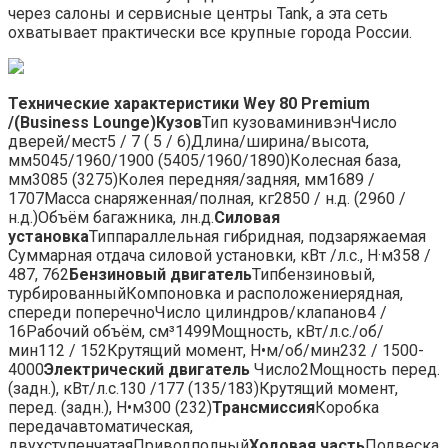
через салоны и сервисные центры Tank, а эта сеть
охватывает практически все крупные города России.
Технические характеристики Wey 80 Premium
/(Business Lounge)
Кузов
Тип кузоваминивэнЧисло
дверей/мест5 / 7 ( 5 / 6)Длина/ширина/высота,
мм5045/1960/1900 (5405/1960/1890)Колесная база,
мм3085 (3275)Колея передняя/задняя, мм1689 /
1707Масса снаряженная/полная, кг2850 / н.д. (2960 /
н.д.)Объём багажника, лн.д.
Силовая
установка
Типпараллельная гибридная, подзаряжаемая
Суммарная отдача силовой установки, кВт /л.с., Н·м358 /
487, 762
Бензиновый двигатель
Типбензиновый,
турбированныйКомпоновка и расположениерядная,
спереди поперечноЧисло цилиндров/клапанов4 /
16Рабочий объём, см³1499Мощность, кВт/л.с./об/
мин112 / 152Крутящий момент, Н•м/об/мин232 / 1500-
4000
Электрический двигатель
Число2Мощность перед.
(задн.), кВт/л.с.130 /177 (135/183)Крутящий момент,
перед. (задн.), Н•м300 (232)
Трансмиссия
Коробка
передачавтоматическая,
двухступенчатаяПриводполный
Ходовая часть
Подвеска