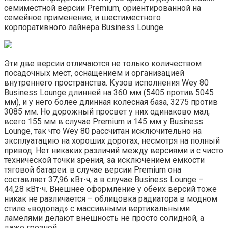
семиместной версии Premium, ориентированной на
семейное применение, и шестиместного
корпоративного лайнера Business Lounge.
Эти две версии отличаются не только количеством
посадочных мест, оснащением и организацией
внутреннего пространства. Кузов исполнения Wey 80
Business Lounge длинней на 360 мм (5405 против 5045
мм), и у него более длинная колесная база, 3275 против
3085 мм. Но дорожный просвет у них одинаково мал,
всего 155 мм в случае Premium и 145 мм у Business
Lounge, так что Wey 80 рассчитан исключительно на
эксплуатацию на хороших дорогах, несмотря на полный
привод. Нет никаких различий между версиями и с чисто
технической точки зрения, за исключением емкости
тяговой батареи: в случае версии Premium она
составляет 37,96 кВт⋅ч, а в случае Business Lounge –
44,28 кВт⋅ч. Внешнее оформление у обеих версий тоже
никак не различается – облицовка радиатора в модном
стиле «водопад» с массивными вертикальными
ламелями делают внешность не просто солидной, а
даже грозной.