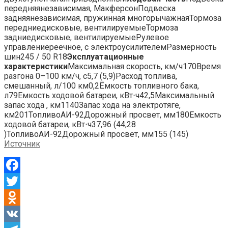
передняянезависимая, МакферсонПодвеска
задняянезависимая, пружинная многорычажнаяТормоза
передниедисковые, вентилируемыеТормоза
задниедисковые, вентилируемыеРулевое
управлениереечное, с электроусилителемРазмерность
шин245 / 50 R18
Эксплуатационные
характеристики
Максимальная скорость, км/ч170Время
разгона 0–100 км/ч, с5,7 (5,9)Расход топлива,
смешанный, л/100 км0,2Ёмкость топливного бака,
л79Емкость ходовой батареи, кВт⋅ч42,5Максимальный
запас хода , км1140Запас хода на электротяге,
км201ТопливоАИ-92Дорожный просвет, мм180Емкость
ходовой батареи, кВт⋅ч37,96 (44,28
)ТопливоАИ-92Дорожный просвет, мм155 (145)
Источник
Facebook
Twitter
Odnoklassniki