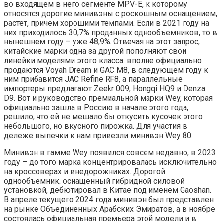
во входящем в него сегменте MPV-E, к которому
относятся дорогие минивэны с роскошным оснащением,
растет, причем хорошими темпами. Если в 2021 году на
них приходилось 30,7% проданных однообъемников, то в
нынешнем году – уже 48,9%. Отвечая на этот запрос,
китайские марки одна за другой пополняют свои
линейки моделями этого класса: вполне официально
продаются Voyah Dream и GAC M8, в следующем году к
ним прибавится JAC Refine RF8, а параллельные
импортеры предлагают Zeekr 009, Hongqi HQ9 и Denza
D9. Вот и руководство премиальной марки Wey, которая
официально зашла в Россию в начале этого года,
решило, что ей не мешало бы откусить кусочек этого
небольшого, но вкусного пирожка. Для участия в
дележе выпечки к нам привезли минивэн Wey 80.
Минивэн в гамме Wey появился совсем недавно, в 2023
году – до того марка концентрировалась исключительно
на кроссоверах и внедорожниках. Дорогой
однообъемник, оснащенный гибридной силовой
установкой, дебютировал в Китае под именем Gaoshan.
В апреле текущего 2024 года минивэн был представлен
на рынке Объединенных Арабских Эмиратов, а в ноябре
состоялась официальная премьера этой модели и в