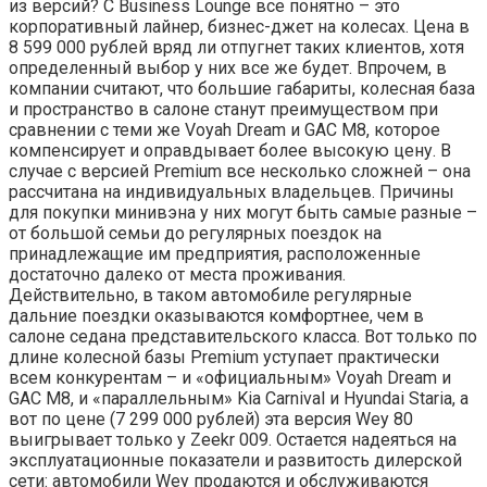
из версий? С Business Lounge все понятно – это
корпоративный лайнер, бизнес-джет на колесах. Цена в
8 599 000 рублей вряд ли отпугнет таких клиентов, хотя
определенный выбор у них все же будет. Впрочем, в
компании считают, что большие габариты, колесная база
и пространство в салоне станут преимуществом при
сравнении с теми же Voyah Dream и GAC M8, которое
компенсирует и оправдывает более высокую цену. В
случае с версией Premium все несколько сложней – она
рассчитана на индивидуальных владельцев. Причины
для покупки минивэна у них могут быть самые разные –
от большой семьи до регулярных поездок на
принадлежащие им предприятия, расположенные
достаточно далеко от места проживания.
Действительно, в таком автомобиле регулярные
дальние поездки оказываются комфортнее, чем в
салоне седана представительского класса. Вот только по
длине колесной базы Premium уступает практически
всем конкурентам – и «официальным» Voyah Dream и
GAC M8, и «параллельным» Kia Carnival и Hyundai Staria, а
вот по цене (7 299 000 рублей) эта версия Wey 80
выигрывает только у Zeekr 009. Остается надеяться на
эксплуатационные показатели и развитость дилерской
сети: автомобили Wey продаются и обслуживаются