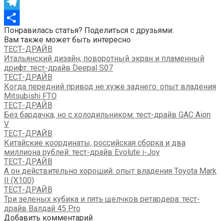
VK
Telegram
Понравилась статья? Поделиться с друзьями:
Отправить
Вам также может быть интересно
ТЕСТ-ДРАЙВ
Итальянский дизайн, поворотный экран и пламенный
дрифт: тест-драйв Deepal S07
ТЕСТ-ДРАЙВ
Когда передний привод не хуже заднего: опыт владения
Mitsubishi FTO
ТЕСТ-ДРАЙВ
Без бардачка, но с холодильником: тест-драйв GAC Aion
V
ТЕСТ-ДРАЙВ
Китайские координаты, российская сборка и два
миллиона рублей: тест-драйв Evolute i-Joy
ТЕСТ-ДРАЙВ
А он действительно хороший: опыт владения Toyota Mark
II (Х100)
ТЕСТ-ДРАЙВ
Три зеленых кубика и пять щелчков ретардера: тест-
драйв Валдай 45 Pro
Добавить комментарий