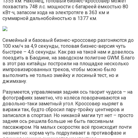
1355 км. Наконец, топовый бизнес-кроссовер может
похвастать 748 л.с. мощности с батареей ёмкостью 80
кВт⋅ч, запасом хода на электротяге в 363 км и
суммарной дальнобойностью в 1377 км.
Семейный и базовый бизнес-кроссовер разгоняются до
100 км/ч за 4,9 секунды, топовая бизнес-версия чуть
быстрее – 4,6 секунды. Как раз на такой нам и довелось
поездить в Баодине, на заводском полигоне GWM. Благо
в этот раз китайцы построили на площадке несколько
импровизированных треков, чтобы можно было
выполнить не только змейку и лосиный тест, но и
джимхану.
Разумеется, управляемая задняя ось творит чудеса – на
фотографиях заметно, что колёса поворачиваются на
довольно-таки заметный угол. Кроссовер ныряет в
виражи так, будто сбросил пару-тройку центнеров и
записался в спортзал. Но никакой магии тут нет – просто
задняя ось решила больше не быть пассивным
пассажиром. На малых скоростях всё происходит почти
незаметно: корма чуть подруливает в противофазе и