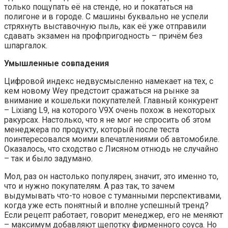
только пощупать её на стенде, но и покататься на
полигоне и в городе. С машины буквально не успели
стряхнуть выставочную пыль, как её уже отправили
сдавать экзамен на профпригодность – причём без
шпаргалок.
Умышленные совпадения
Цифровой индекс недвусмысленно намекает на тех, с
кем новому Wey предстоит сражаться на рынке за
внимание и кошельки покупателей. Главный конкурент
– Lixiang L9, на которого V9X очень похож в некоторых
ракурсах. Настолько, что я не мог не спросить об этом
менеджера по продукту, который после теста
поинтересовался моими впечатлениями об автомобиле.
Оказалось, что сходство с Лисяном отнюдь не случайно
– так и было задумано.
Мол, раз он настолько популярен, значит, это именно то,
что и нужно покупателям. А раз так, то зачем
выдумывать что-то новое с туманными перспективами,
когда уже есть понятный и вполне успешный тренд?
Если рецепт работает, говорит менеджер, его не меняют
– максимум добавляют щепотку фирменного соуса. Но