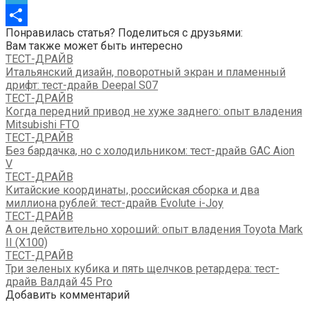
Telegram
Понравилась статья? Поделиться с друзьями:
Отправить
Вам также может быть интересно
ТЕСТ-ДРАЙВ
Итальянский дизайн, поворотный экран и пламенный
дрифт: тест-драйв Deepal S07
ТЕСТ-ДРАЙВ
Когда передний привод не хуже заднего: опыт владения
Mitsubishi FTO
ТЕСТ-ДРАЙВ
Без бардачка, но с холодильником: тест-драйв GAC Aion
V
ТЕСТ-ДРАЙВ
Китайские координаты, российская сборка и два
миллиона рублей: тест-драйв Evolute i-Joy
ТЕСТ-ДРАЙВ
А он действительно хороший: опыт владения Toyota Mark
II (Х100)
ТЕСТ-ДРАЙВ
Три зеленых кубика и пять щелчков ретардера: тест-
драйв Валдай 45 Pro
Добавить комментарий