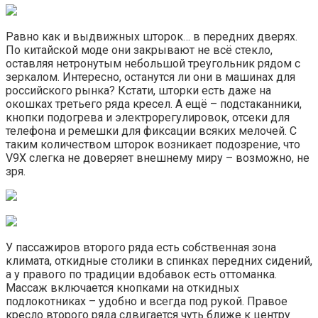
Равно как и выдвижных шторок… в передних дверях.
По китайской моде они закрывают не всё стекло,
оставляя нетронутым небольшой треугольник рядом с
зеркалом. Интересно, останутся ли они в машинах для
российского рынка? Кстати, шторки есть даже на
окошках третьего ряда кресел. А ещё – подстаканники,
кнопки подогрева и электрорегулировок, отсеки для
телефона и ремешки для фиксации всяких мелочей. С
таким количеством шторок возникает подозрение, что
V9X слегка не доверяет внешнему миру – возможно, не
зря.
У пассажиров второго ряда есть собственная зона
климата, откидные столики в спинках передних сидений,
а у правого по традиции вдобавок есть оттоманка.
Массаж включается кнопками на откидных
подлокотниках – удобно и всегда под рукой. Правое
кресло второго ряда сдвигается чуть ближе к центру