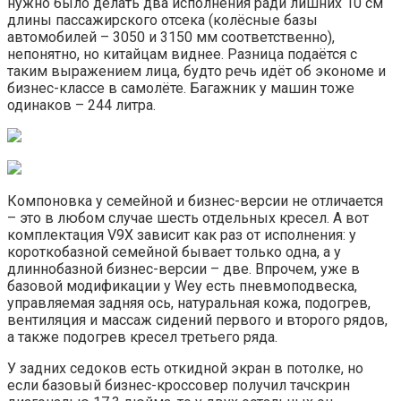
нужно было делать два исполнения ради лишних 10 см
длины пассажирского отсека (колёсные базы
автомобилей – 3050 и 3150 мм соответственно),
непонятно, но китайцам виднее. Разница подаётся с
таким выражением лица, будто речь идёт об экономе и
бизнес-классе в самолёте. Багажник у машин тоже
одинаков – 244 литра.
Компоновка у семейной и бизнес-версии не отличается
– это в любом случае шесть отдельных кресел. А вот
комплектация V9X зависит как раз от исполнения: у
короткобазной семейной бывает только одна, а у
длиннобазной бизнес-версии – две. Впрочем, уже в
базовой модификации у Wey есть пневмоподвеска,
управляемая задняя ось, натуральная кожа, подогрев,
вентиляция и массаж сидений первого и второго рядов,
а также подогрев кресел третьего ряда.
У задних седоков есть откидной экран в потолке, но
если базовый бизнес-кроссовер получил тачскрин