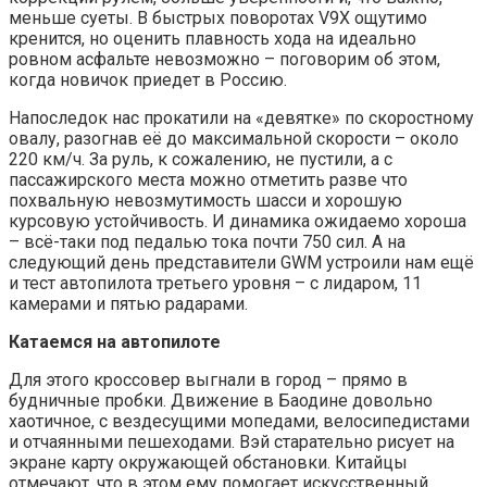
меньше суеты. В быстрых поворотах V9X ощутимо
кренится, но оценить плавность хода на идеально
ровном асфальте невозможно – поговорим об этом,
когда новичок приедет в Россию.
Напоследок нас прокатили на «девятке» по скоростному
овалу, разогнав её до максимальной скорости – около
220 км/ч. За руль, к сожалению, не пустили, а с
пассажирского места можно отметить разве что
похвальную невозмутимость шасси и хорошую
курсовую устойчивость. И динамика ожидаемо хороша
– всё-таки под педалью тока почти 750 сил. А на
следующий день представители GWM устроили нам ещё
и тест автопилота третьего уровня – с лидаром, 11
камерами и пятью радарами.
Катаемся на автопилоте
Для этого кроссовер выгнали в город – прямо в
будничные пробки. Движение в Баодине довольно
хаотичное, с вездесущими мопедами, велосипедистами
и отчаянными пешеходами. Вэй старательно рисует на
экране карту окружающей обстановки. Китайцы
отмечают, что в этом ему помогает искусственный