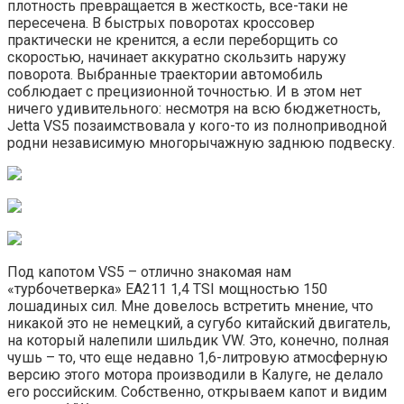
плотность превращается в жесткость, все-таки не
пересечена. В быстрых поворотах кроссовер
практически не кренится, а если переборщить со
скоростью, начинает аккуратно скользить наружу
поворота. Выбранные траектории автомобиль
соблюдает с прецизионной точностью. И в этом нет
ничего удивительного: несмотря на всю бюджетность,
Jetta VS5 позаимствовала у кого-то из полноприводной
родни независимую многорычажную заднюю подвеску.
Под капотом VS5 – отлично знакомая нам
«турбочетверка» EA211 1,4 TSI мощностью 150
лошадиных сил. Мне довелось встретить мнение, что
никакой это не немецкий, а сугубо китайский двигатель,
на который налепили шильдик VW. Это, конечно, полная
чушь – то, что еще недавно 1,6-литровую атмосферную
версию этого мотора производили в Калуге, не делало
его российским. Собственно, открываем капот и видим