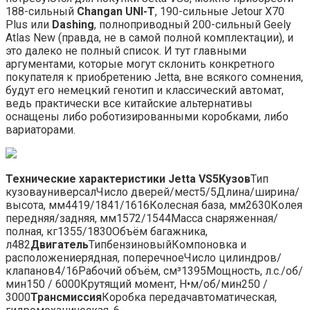
188-сильный
Changan UNI-T
, 190-сильные Jetour X70
Plus или
Dashing
, полноприводный 200-сильный Geely
Atlas New (правда, не в самой полной комплектации), и
это далеко не полный список. И тут главными
аргументами, которые могут склонить конкретного
покупателя к приобретению Jetta, вне всякого сомнения,
будут его немецкий генотип и классический автомат,
ведь практически все китайские альтернативы
оснащены либо роботизированными коробками, либо
вариаторами.
Технические характеристики
Jetta VS5
Кузов
Тип
кузовауниверсалЧисло дверей/мест5/5Длина/ширина/
высота, мм4419/1841/1616Колесная база, мм2630Колея
передняя/задняя, мм1572/1544Масса снаряженная/
полная, кг1355/1830Объём багажника,
л482
Двигатель
ТипбензиновыйКомпоновка и
расположениерядная, поперечноеЧисло цилиндров/
клапанов4/16Рабочий объём, см³1395Мощность, л.с./об/
мин150 / 6000Крутящий момент, Н•м/об/мин250 /
3000
Трансмиссия
Коробка передачавтоматическая,