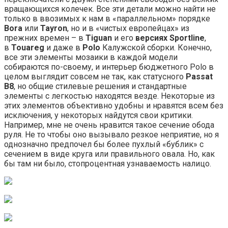
вращающихся колечек. Все эти детали можно найти не
только в ввозимых к нам в «параллельном» порядке
Bora
или
Tayron
, но и в «чистых европейцах» из
прежних времен – в
Tiguan
и его
версиях Sportline
,
в
Touareg
и даже в
Polo
Калужской сборки. Конечно,
все эти элементы мозаики в каждой модели
собираются по-своему, и интерьер бюджетного Polo в
целом выглядит совсем не так, как статусного
Passat
B8
, но общие стилевые решения и стандартные
элементы с легкостью находятся везде. Некоторые из
этих элементов объективно удобны и нравятся всем без
исключения, у некоторых найдутся свои критики.
Например, мне не очень нравится такое сечение обода
руля. Не то чтобы оно вызывало резкое неприятие, но я
однозначно предпочел бы более пухлый «бублик» с
сечением в виде круга или правильного овала. Но, как
бы там ни было, стопроцентная узнаваемость налицо.