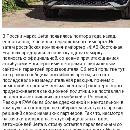
В России марка Jetta появилась полтора года назад,
естественно, в порядке параллельного импорта. Но
затем российская компания-импортер «ФАВ-Восточная
Европа» предприняла попытку сделать марку
полностью официальной, со всеми причитающимися
атрибутами – дилерскими центрами, официальным
сайтом и гарантией производителя. Об этой попытке тут
же громко сообщила российская пресса, и на это
последовала незамедлительная реакция, причем с
немецкой стороны – весьма жесткая («концерн строго
придерживается санкционной политики, не поставлял и
не доставляет никаких автомобилей в Россию»).
Реакция FAW была более сдержанной и нейтральной, в
том духе, что концерн не собирается выступать против
решений своих немецких партнеров. Так что, несмотря
на заявки дилеров на статус официальных, ввоз
автомобилей Jetta в страну остается параллельным со
всеми вытекающими из этого последствиями. Но нас