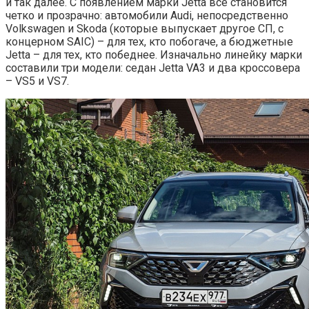
и так далее. С появлением марки Jetta все становится
четко и прозрачно: автомобили Audi, непосредственно
Volkswagen и Skoda (которые выпускает другое СП, с
концерном SAIC) – для тех, кто побогаче, а бюджетные
Jetta – для тех, кто победнее. Изначально линейку марки
составили три модели: седан Jetta VA3 и два кроссовера
– VS5 и VS7.