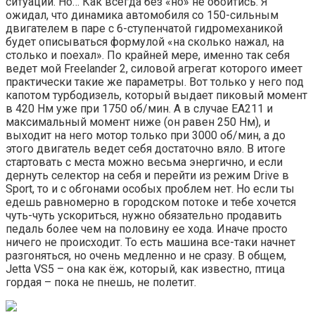
ситуаций. Но… Как всегда без «но» не обойтись. Я
ожидал, что динамика автомобиля со 150-сильным
двигателем в паре с 6-ступенчатой гидромеханикой
будет описываться формулой «на сколько нажал, на
столько и поехал». По крайней мере, именно так себя
ведет мой Freelander 2, силовой агрегат которого имеет
практически такие же параметры. Вот только у него под
капотом турбодизель, который выдает пиковый момент
в 420 Нм уже при 1750 об/мин. А в случае ЕА211 и
максимальный момент ниже (он равен 250 Нм), и
выходит на него мотор только при 3000 об/мин, а до
этого двигатель ведет себя достаточно вяло. В итоге
стартовать с места можно весьма энергично, и если
дернуть селектор на себя и перейти из режим Drive в
Sport, то и с обгонами особых проблем нет. Но если ты
едешь равномерно в городском потоке и тебе хочется
чуть-чуть ускориться, нужно обязательно продавить
педаль более чем на половину ее хода. Иначе просто
ничего не происходит. То есть машина все-таки начнет
разгоняться, но очень медленно и не сразу. В общем,
Jetta VS5 – она как ёж, который, как известно, птица
гордая – пока не пнешь, не полетит.