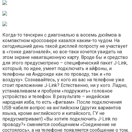
Когда-то тачскрин с диагональю в восемь дюймов в
компактном кроссовере казался каким-то чудом. На
сегодняшний день такой дисплей попросту не участвует
в «гонке диагоналей», но все-таки хочется увидеть на
этом экране навигационную карту. Вроде бы и средство
для этого предусмотрено – специфический пакет J-Link,
который, по идее, умеет подключать и айфоны, и
телефоны на Андроиде как по проводу, так и «по
воздуху». Сознавайтесь, у кого из вас на телефоне уже
стоит приложение J-Link? Естественно, ни у кого. Ладно,
устанавливаем и пробуем «подружить» головное
устройство и телефон. В результате – индейская
народная изба, то есть «фигвам». После подключения
USB-кабеля вопрос на английском (других вариантов
языка, кроме английского и китайского, ГУ не
предусматривает) «Вы хотите подключить J-Link по
проводу?» сменяется сообщением «Соединение не
состоялось», а на телефоне появляется сообщение о том,