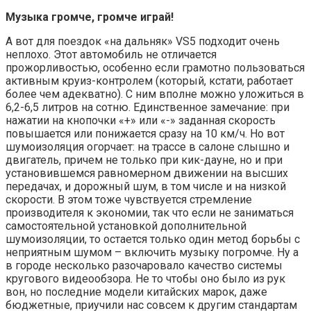
Музыка громче, громче играй!
А вот для поездок «на дальняк» VS5 подходит очень
неплохо. Этот автомобиль не отличается
прожорливостью, особенно если грамотно пользоваться
активным круиз-контролем (который, кстати, работает
более чем адекватно). С ним вполне можно уложиться в
6,2-6,5 литров на сотню. Единственное замечание: при
нажатии на кнопочки «+» или «-» заданная скорость
повышается или понижается сразу на 10 км/ч. Но вот
шумоизоляция огорчает: на трассе в салоне слышно и
двигатель, причем не только при кик-дауне, но и при
установившемся равномерном движении на высших
передачах, и дорожный шум, в том числе и на низкой
скорости. В этом тоже чувствуется стремление
производителя к экономии, так что если не заниматься
самостоятельной установкой дополнительной
шумоизоляции, то остается только один метод борьбы с
неприятным шумом – включить музыку погромче. Ну а
в городе несколько разочаровало качество системы
кругового видеообзора. Не то чтобы оно было из рук
вон, но последние модели китайских марок, даже
бюджетные, приучили нас совсем к другим стандартам