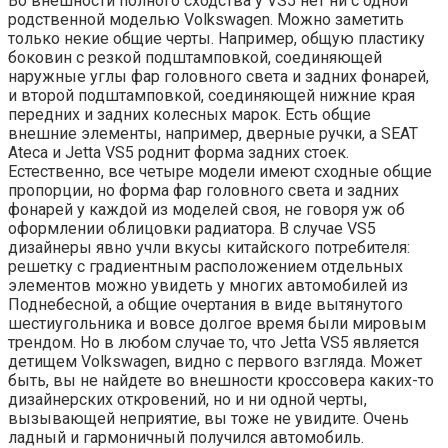
Во внешности полного сходства у VS5 нет ни с одной
родственной моделью Volkswagen. Можно заметить
только некие общие черты. Например, общую пластику
боковин с резкой подштамповкой, соединяющей
наружные углы фар головного света и задних фонарей,
и второй подштамповкой, соединяющей нижние края
передних и задних колесных марок. Есть общие
внешние элементы, например, дверные ручки, а SEAT
Ateca и Jetta VS5 роднит форма задних стоек.
Естественно, все четыре модели имеют сходные общие
пропорции, но форма фар головного света и задних
фонарей у каждой из моделей своя, не говоря уж об
оформлении облицовки радиатора. В случае VS5
дизайнеры явно учли вкусы китайского потребителя:
решетку с градиентным расположением отдельных
элементов можно увидеть у многих автомобилей из
Поднебесной, а общие очертания в виде вытянутого
шестиугольника и вовсе долгое время были мировым
трендом. Но в любом случае то, что Jetta VS5 является
детищем Volkswagen, видно с первого взгляда. Может
быть, вы не найдете во внешности кроссовера каких-то
дизайнерских откровений, но и ни одной черты,
вызывающей неприятие, вы тоже не увидите. Очень
ладный и гармоничный получился автомобиль.