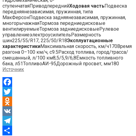
гидромеханическая, 6-
ступенчатаяПриводпередний
Ходовая часть
Подвеска
передняянезависимая, пружинная, типа
МакФерсонПодвеска задняянезависимая, пружинная,
многорычажнаяТормоза передниедисковые
вентилируемыеТормоза задниедисковыеРулевое
управлениеэлектроусилительРазмерность
шин225/55/R17, 225/50/R18
Эксплуатационные
характеристики
Максимальная скорость, км/ч170Время
разгона 0–100 км/ч, с9.5Расход топлива, город/трасса/
смешанный, л/100 км8,5/5,9/6,8Ёмкость топливного
бака, л51ТопливоАИ-95Дорожный просвет, мм180
Источник
Facebook
Twitter
Odnoklassniki
VK
Telegram