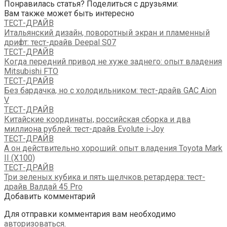
Понравилась статья? Поделиться с друзьями:
Отправить
Вам также может быть интересно
ТЕСТ-ДРАЙВ
Итальянский дизайн, поворотный экран и пламенный
дрифт: тест-драйв Deepal S07
ТЕСТ-ДРАЙВ
Когда передний привод не хуже заднего: опыт владения
Mitsubishi FTO
ТЕСТ-ДРАЙВ
Без бардачка, но с холодильником: тест-драйв GAC Aion
V
ТЕСТ-ДРАЙВ
Китайские координаты, российская сборка и два
миллиона рублей: тест-драйв Evolute i-Joy
ТЕСТ-ДРАЙВ
А он действительно хороший: опыт владения Toyota Mark
II (Х100)
ТЕСТ-ДРАЙВ
Три зеленых кубика и пять щелчков ретардера: тест-
драйв Валдай 45 Pro
Добавить комментарий
Для отправки комментария вам необходимо
авторизоваться
.