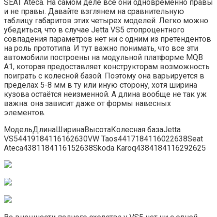
SEAT Ateca. На самом деле все они одновременно правы
и не правы. Давайте взглянем на сравнительную
таблицу габаритов этих четырех моделей. Легко можно
убедиться, что в случае Jetta VS5 стопроцентного
совпадения параметров нет ни с одним из претендентов
на роль прототипа. И тут важно понимать, что все эти
автомобили построены на модульной платформе MQB
A1, которая предоставляет конструкторам возможность
поиграть с колесной базой. Поэтому она варьируется в
пределах 5-8 мм в ту или иную сторону, хотя ширина
кузова остаётся неизменной. А длина вообще не так уж
важна: она зависит даже от формы навесных
элементов.
МодельДлинаШиринаВысотаКолесная базаJetta
VS54419184116162630VW Taos4417184116022638Seat
Ateca4381184116152638Skoda Karoq4384184116292625