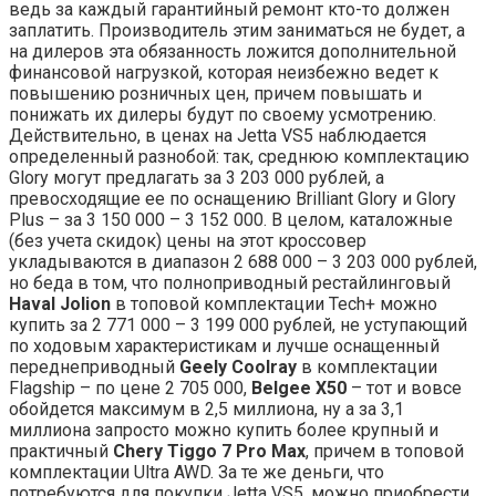
ведь за каждый гарантийный ремонт кто-то должен
заплатить. Производитель этим заниматься не будет, а
на дилеров эта обязанность ложится дополнительной
финансовой нагрузкой, которая неизбежно ведет к
повышению розничных цен, причем повышать и
понижать их дилеры будут по своему усмотрению.
Действительно, в ценах на Jetta VS5 наблюдается
определенный разнобой: так, среднюю комплектацию
Glory могут предлагать за 3 203 000 рублей, а
превосходящие ее по оснащению Brilliant Glory и Glory
Plus – за 3 150 000 – 3 152 000. В целом, каталожные
(без учета скидок) цены на этот кроссовер
укладываются в диапазон 2 688 000 – 3 203 000 рублей,
но беда в том, что полноприводный рестайлинговый
Haval Jolion
в топовой комплектации Tech+ можно
купить за 2 771 000 – 3 199 000 рублей, не уступающий
по ходовым характеристикам и лучше оснащенный
переднеприводный
Geely Coolray
в комплектации
Flagship – по цене 2 705 000,
Belgee X50
– тот и вовсе
обойдется максимум в 2,5 миллиона, ну а за 3,1
миллиона запросто можно купить более крупный и
практичный
Chery Tiggo 7 Pro Max
, причем в топовой
комплектации Ultra AWD. За те же деньги, что
потребуются для покупки Jetta VS5, можно приобрести