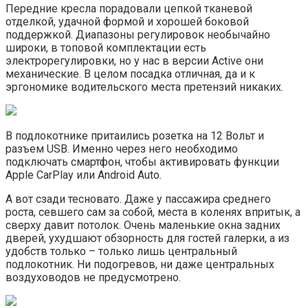
Передние кресла порадовали цепкой тканевой
отделкой, удачной формой и хорошей боковой
поддержкой. Диапазоны регулировок необычайно
широки, в топовой комплектации есть
электрорегулировки, но у нас в версии Active они
механические. В целом посадка отличная, да и к
эргономике водительского места претензий никаких.
В подлокотнике притаились розетка на 12 Вольт и
разъем USB. Именно через него необходимо
подключать смартфон, чтобы активировать функции
Apple CarPlay или Android Auto.
А вот сзади тесновато. Даже у пассажира среднего
роста, севшего сам за собой, места в коленях впритык, а
сверху давит потолок. Очень маленькие окна задних
дверей, ухудшают обзорность для гостей галерки, а из
удобств только – только лишь центральный
подлокотник. Ни подогревов, ни даже центральных
воздуховодов не предусмотрено.