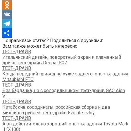
Twitter
Odnoklassniki
VK
Telegram
Понравилась статья? Поделиться с друзьями:
Отправить
Вам также может быть интересно
ТЕСТ-ДРАЙВ
Итальянский дизайн, поворотный экран и пламенный
дрифт: тест-драйв Deepal S07
ТЕСТ-ДРАЙВ
Когда передний привод не хуже заднего: опыт владения
Mitsubishi FTO
ТЕСТ-ДРАЙВ
Без бардачка, но с холодильником: тест-драйв GAC Aion
V
ТЕСТ-ДРАЙВ
Китайские координаты, российская сборка и два
миллиона рублей: тест-драйв Evolute i-Joy
ТЕСТ-ДРАЙВ
А он действительно хороший: опыт владения Toyota Mark
II (Х100)