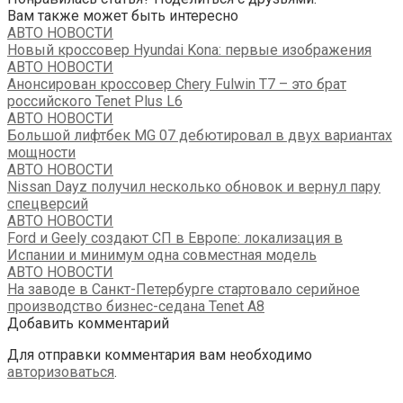
Отправить
Вам также может быть интересно
АВТО НОВОСТИ
Новый кроссовер Hyundai Kona: первые изображения
АВТО НОВОСТИ
Анонсирован кроссовер Chery Fulwin T7 – это брат
российского Tenet Plus L6
АВТО НОВОСТИ
Большой лифтбек MG 07 дебютировал в двух вариантах
мощности
АВТО НОВОСТИ
Nissan Dayz получил несколько обновок и вернул пару
спецверсий
АВТО НОВОСТИ
Ford и Geely создают СП в Европе: локализация в
Испании и минимум одна совместная модель
АВТО НОВОСТИ
На заводе в Санкт-Петербурге стартовало серийное
производство бизнес-седана Tenet A8
Добавить комментарий
Для отправки комментария вам необходимо
авторизоваться
.