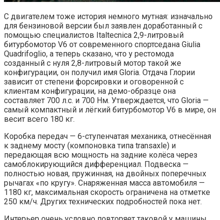
С двигателем тоже история немного мутная: изначально
для бензиновой версии был заявлен доработанный с
помощью специалистов Italtecnica 2,9-литровый
битурбомотор V6 от современного спортседана Giulia
Quadrifoglio, а теперь сказано, что у рестомода
созданный с нуля 2,8-литровый мотор такой же
конфигурации, он получил имя Gloria. Отдача Глории
зависит от степени форсировки и оговоренной с
клиентам конфигурации, на демо-образце она
составляет 700 л.с. и 700 Нм. Утверждается, что Gloria —
самый компактный и лёгкий битурбомотор V6 в мире, он
весит всего 180 кг.
Коробка передач — 6-ступенчатая механика, отнесённая
к заднему мосту (компоновка типа transaxle) и
передающая всю мощность на задние колёса через
самоблокирующийся дифференциал. Подвеска —
полностью новая, пружинная, на двойных поперечных
рычагах «по кругу». Снаряженная масса автомобиля —
1180 кг, максимальная скорость ограничена на отметке
250 км/ч. Других технических подробностей пока нет.
Интерьер очень условно повторяет таковой у машины