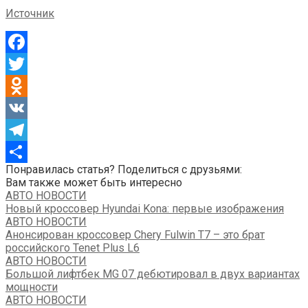
Источник
Facebook
Twitter
Odnoklassniki
VK
Telegram
Понравилась статья? Поделиться с друзьями:
Отправить
Вам также может быть интересно
АВТО НОВОСТИ
Новый кроссовер Hyundai Kona: первые изображения
АВТО НОВОСТИ
Анонсирован кроссовер Chery Fulwin T7 – это брат
российского Tenet Plus L6
АВТО НОВОСТИ
Большой лифтбек MG 07 дебютировал в двух вариантах
мощности
АВТО НОВОСТИ