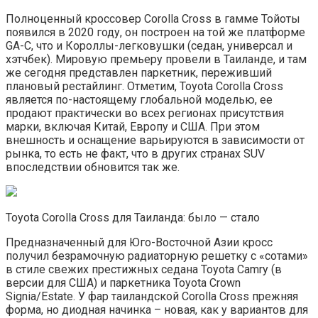
Полноценный кроссовер Corolla Cross в гамме Тойоты
появился в 2020 году, он построен на той же платформе
GA-C, что и Короллы-легковушки (седан, универсал и
хэтчбек). Мировую премьеру провели в Таиланде, и там
же сегодня представлен паркетник, переживший
плановый рестайлинг. Отметим, Toyota Corolla Cross
является по-настоящему глобальной моделью, ее
продают практически во всех регионах присутствия
марки, включая Китай, Европу и США. При этом
внешность и оснащение варьируются в зависимости от
рынка, то есть не факт, что в других странах SUV
впоследствии обновится так же.
Toyota Corolla Cross для Таиланда: было — стало
Предназначенный для Юго-Восточной Азии кросс
получил безрамочную радиаторную решетку с «сотами»
в стиле свежих престижных седана Toyota Camry (в
версии для США) и паркетника Toyota Crown
Signia/Estate. У фар таиландской Corolla Cross прежняя
форма, но диодная начинка – новая, как у вариантов для