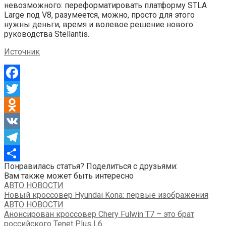
невозможного: переформатировать платформу STLA
Large под V8, разумеется, можно, просто для этого
нужны деньги, время и волевое решение нового
руководства Stellantis.
Источник
Facebook
Twitter
Odnoklassniki
VK
Telegram
Понравилась статья? Поделиться с друзьями:
Отправить
Вам также может быть интересно
АВТО НОВОСТИ
Новый кроссовер Hyundai Kona: первые изображения
АВТО НОВОСТИ
Анонсирован кроссовер Chery Fulwin T7 – это брат
российского Tenet Plus L6