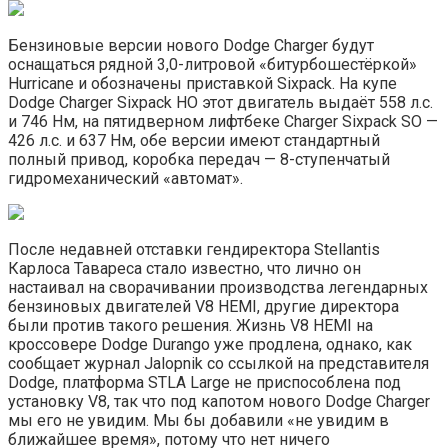
Бензиновые версии нового Dodge Charger будут
оснащаться рядной 3,0-литровой «битурбошестёркой»
Hurricane и обозначены приставкой Sixpack. На купе
Dodge Charger Sixpack HO этот двигатель выдаёт 558 л.с.
и 746 Нм, на пятидверном лифтбеке Charger Sixpack SO —
426 л.с. и 637 Нм, обе версии имеют стандартный
полный привод, коробка передач — 8-ступенчатый
гидромеханический «автомат».
После недавней отставки гендиректора Stellantis
Карлоса Тавареса стало известно, что лично он
настаивал на сворачивании производства легендарных
бензиновых двигателей V8 HEMI, другие директора
были против такого решения. Жизнь V8 HEMI на
кроссовере Dodge Durango уже продлена, однако, как
сообщает журнал Jalopnik со ссылкой на представителя
Dodge, платформа STLA Large не приспособлена под
установку V8, так что под капотом нового Dodge Charger
мы его не увидим. Мы бы добавили «не увидим в
ближайшее время», потому что нет ничего