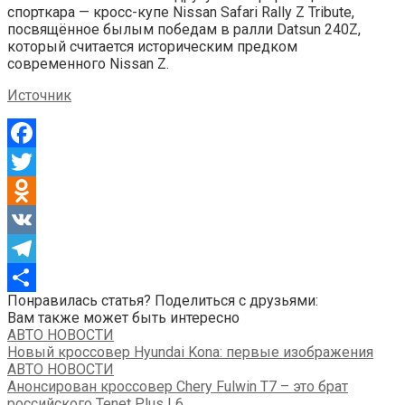
спорткара — кросс-купе Nissan Safari Rally Z Tribute,
посвящённое былым победам в ралли Datsun 240Z,
который считается историческим предком
современного Nissan Z.
Источник
Facebook
Twitter
Odnoklassniki
VK
Telegram
Понравилась статья? Поделиться с друзьями:
Отправить
Вам также может быть интересно
АВТО НОВОСТИ
Новый кроссовер Hyundai Kona: первые изображения
АВТО НОВОСТИ
Анонсирован кроссовер Chery Fulwin T7 – это брат
российского Tenet Plus L6