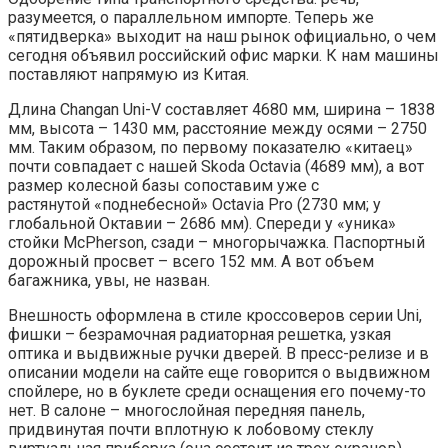
разумеется, о параллельном импорте. Теперь же
«пятидверка» выходит на наш рынок официально, о чем
сегодня объявил российский офис марки. К нам машины
поставляют напрямую из Китая.
Длина Changan Uni-V составляет 4680 мм, ширина – 1838
мм, высота – 1430 мм, расстояние между осями – 2750
мм. Таким образом, по первому показателю «китаец»
почти совпадает с нашей Skoda Octavia (4689 мм), а вот
размер колесной базы сопоставим уже с
растянутой «поднебесной» Octavia Pro (2730 мм; у
глобальной Октавии – 2686 мм). Спереди у «уника»
стойки McPherson, сзади – многорычажка. Паспортный
дорожный просвет – всего 152 мм. А вот объем
багажника, увы, не назван.
Внешность оформлена в стиле кроссоверов серии Uni,
фишки – безрамочная радиаторная решетка, узкая
оптика и выдвижные ручки дверей. В пресс-релизе и в
описании модели на сайте еще говорится о выдвижном
спойлере, но в буклете среди оснащения его почему-то
нет. В салоне – многослойная передняя панель,
придвинутая почти вплотную к лобовому стеклу