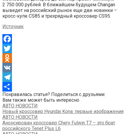
2 750 000 рублей. В ближайшем будущем Changan
выведет на российский рынок еще две новинки –
кросс-купе CS85 и трехрядный кроссовер CS95.
Источник
Facebook
Twitter
Odnoklassniki
VK
Telegram
Понравилась статья? Поделиться с друзьями:
Отправить
Вам также может быть интересно
АВТО НОВОСТИ
Новый кроссовер Hyundai Kona: первые изображения
АВТО НОВОСТИ
Анонсирован кроссовер Chery Fulwin T7 – это брат
российского Tenet Plus L6