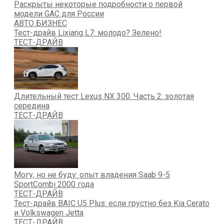
Раскрыты некоторые подробности о первой
модели GAC для России
АВТО БИЗНЕС
Тест-драйв Lixiang L7: молодо? Зелено!
ТЕСТ-ДРАЙВ
Длительный тест Lexus NX 300. Часть 2: золотая
середина
ТЕСТ-ДРАЙВ
Могу, но не буду: опыт владения Saab 9-5
SportCombi 2000 года
ТЕСТ-ДРАЙВ
Тест-драйв BAIC U5 Plus: если грустно без Kia Cerato
и Volkswagen Jetta
ТЕСТ-ДРАЙВ