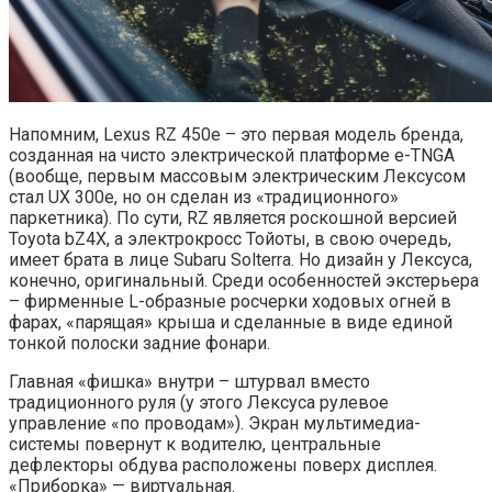
Напомним, Lexus RZ 450e – это первая модель бренда,
созданная на чисто электрической платформе e-TNGA
(вообще, первым массовым электрическим Лексусом
стал UX 300e, но он сделан из «традиционного»
паркетника). По сути, RZ является роскошной версией
Toyota bZ4X, а электрокросс Тойоты, в свою очередь,
имеет брата в лице Subaru Solterra. Но дизайн у Лексуса,
конечно, оригинальный. Среди особенностей экстерьера
– фирменные L-образные росчерки ходовых огней в
фарах, «парящая» крыша и сделанные в виде единой
тонкой полоски задние фонари.
Главная «фишка» внутри – штурвал вместо
традиционного руля (у этого Лексуса рулевое
управление «по проводам»). Экран мультимедиа-
системы повернут к водителю, центральные
дефлекторы обдува расположены поверх дисплея.
«Приборка» — виртуальная.