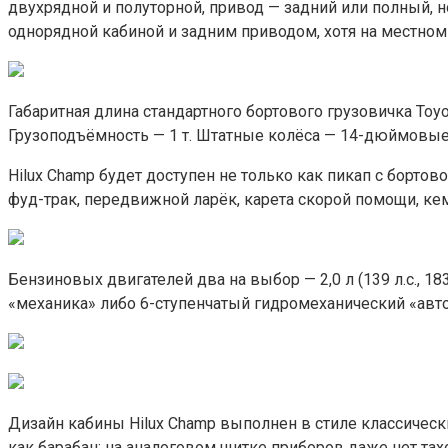
двухрядной и полуторной, привод — задний или полный, 
однорядной кабиной и задним приводом, хотя на местном
Габаритная длина стандартного бортового грузовичка Toyo
Грузоподъёмность — 1 т. Штатные колёса — 14-дюймовые.
Hilux Champ будет доступен не только как пикап с борто
фуд-трак, передвижной ларёк, карета скорой помощи, кемп
Бензиновых двигателей два на выбор — 2,0 л (139 л.с., 183 
«механика» либо 6-ступенчатый гидромеханический «авто
Дизайн кабины Hilux Champ выполнен в стиле классическ
как барабан: на аналоговом щитке приборов даже нет та