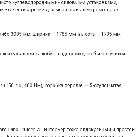
с чисто «углеводородными» силовыми установками,
ми уже есть строчки для мощности электромоторов.
 либо 3085 мм, ширина — 1785 мм, высота — 1735 мм.
и можно установить любую надстройку, чтобы получился
л (150 л.с., 400 Нм), коробка передач — 5-ступенчатая
о Land Cruiser 70. Интерьер тоже олдскульный и простой
ю. В стандартное оснащение тем не менее входят две