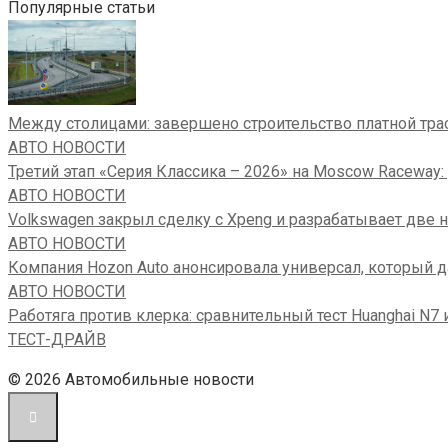
Популярные статьи
Между столицами: завершено строительство платной тра
АВТО НОВОСТИ
Третий этап «Серия Классика – 2026» на Moscow Raceway
АВТО НОВОСТИ
Volkswagen закрыл сделку с Xpeng и разрабатывает две 
АВТО НОВОСТИ
Компания Hozon Auto анонсировала универсал, который да
АВТО НОВОСТИ
Работяга против клерка: сравнительный тест Huanghai N7 
ТЕСТ-ДРАЙВ
© 2026 Автомобильные новости