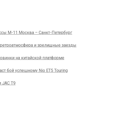
ссы М-11 Москва – Санкт-Петербург
: ретроатмосфера и зрелищные заезды
новинки на китайской платформе
ст бой успешному Nio ET5 Touring
и JAC T9