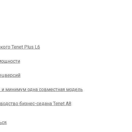
кого Tenet Plus L6
мощности
пецверсий
ии и минимум одна совместная модель
водство бизнес-седана Tenet A8
ься
.