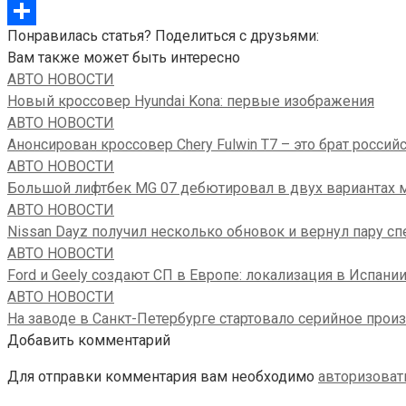
Telegram
Понравилась статья? Поделиться с друзьями:
Отправить
Вам также может быть интересно
АВТО НОВОСТИ
Новый кроссовер Hyundai Kona: первые изображения
АВТО НОВОСТИ
Анонсирован кроссовер Chery Fulwin T7 – это брат российс
АВТО НОВОСТИ
Большой лифтбек MG 07 дебютировал в двух вариантах 
АВТО НОВОСТИ
Nissan Dayz получил несколько обновок и вернул пару с
АВТО НОВОСТИ
Ford и Geely создают СП в Европе: локализация в Испан
АВТО НОВОСТИ
На заводе в Санкт-Петербурге стартовало серийное произ
Добавить комментарий
Для отправки комментария вам необходимо
авторизоват