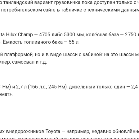
но таиландский вариант грузовичка пока доступен только 
 потребительском сайте в табличке с техническими данны
ta Hilux Champ — 4705 либо 5300 мм, колёсная база — 2750
 Ёмкость топливного бака — 55 л.
вой платформой, но и в виде шасси с кабиной: на это шасс
ер, самосвал и т.д.
Нм) и 2,7 л (166 л.с., 245 Нм), дизельный только один — 2,4 
мат».
их внедорожников Toyota — например, недавно обновлённог
хометра, солнцезащитный козырёк положен только водител