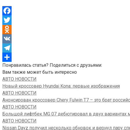
Facebook
Twitter
Odnoklassniki
VK
Telegram
Понравилась статья? Поделиться с друзьями:
Отправить
Вам также может быть интересно
АВТО НОВОСТИ
Новый кроссовер Hyundai Kona: первые изображения
АВТО НОВОСТИ
Анонсирован кроссовер Chery Fulwin T7 – это брат российс
АВТО НОВОСТИ
Большой лифтбек MG 07 дебютировал в двух вариантах 
АВТО НОВОСТИ
Nissan Dayz получил несколько обновок и вернул пару с