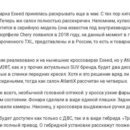
ка Exeed принялась раскрывать еще в мае. С тех пор кит
еперь же салон полностью рассекречен. Напомним, купеобр
плотится в серийную модель (она известна под внутризавод
ортфеле Chery появился в 2018 году, на данный момент в 
короченного TXL, представлены и в России, то есть и товар
ие реализовано и на нынешних кроссоверах Exeed, но у Atl
38T, как и у прочих актуальных SUV бренда, будет два ди
е в спинки передних кресел. Хотя и это решение вряд ли п
еньями, тогда как салон AtlantiX рассчитан на четверых.
де всего, необычной головной оптикой: у кросса узкие фа
остоянии. Фонари сделали в виде единой плашки. Задние 
вили камеры. Наконец, у кроссовера выдвижные ручки две
дет доступен как только с ДВС, так и в виде гибрида. «
 и полный привод. О гибридной установке расскажут позже