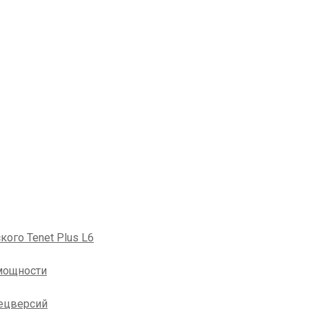
кого Tenet Plus L6
мощности
пецверсий