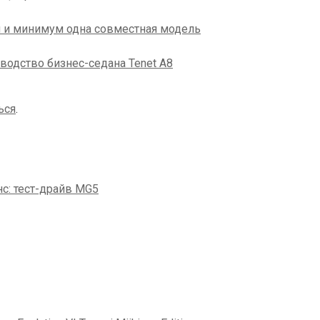
ии и минимум одна совместная модель
водство бизнес-седана Tenet A8
ься
.
с: тест-драйв MG5