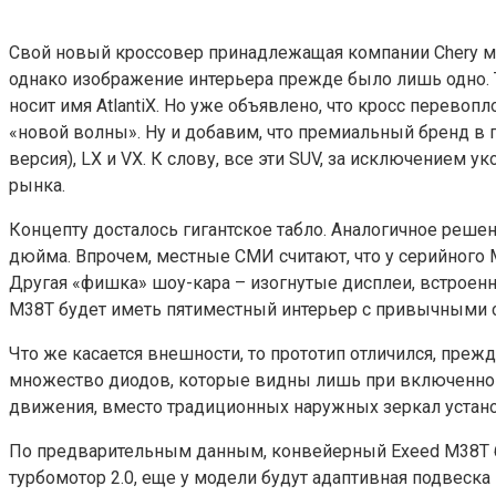
Свой новый кроссовер принадлежащая компании Chery мар
однако изображение интерьера прежде было лишь одно. Т
носит имя AtlantiX. Но уже объявлено, что кросс перево
«новой волны». Ну и добавим, что премиальный бренд в п
версия), LX и VX. К слову, все эти SUV, за исключением у
рынка.
Концепту досталось гигантское табло. Аналогичное решен
дюйма. Впрочем, местные СМИ считают, что у серийного M
Другая «фишка» шоу-кара – изогнутые дисплеи, встроенны
M38T будет иметь пятиместный интерьер с привычными сид
Что же касается внешности, то прототип отличился, преж
множество диодов, которые видны лишь при включенном с
движения, вместо традиционных наружных зеркал устано
По предварительным данным, конвейерный Exeed M38T бу
турбомотор 2.0, еще у модели будут адаптивная подвеска