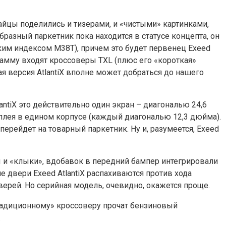
айцы поделились и тизерами, и «чистыми» картинками,
азный паркетник пока находится в статусе концепта, он
ским индексом M38T), причем это будет первенец Exeed
гамму входят кроссоверы TXL (плюс его «короткая»
ная версия AtlantiX вполне может добраться до нашего
antiX это действительно один экран – диагональю 24,6
сплея в едином корпусе (каждый диагональю 12,3 дюйма).
ерейдет на товарный паркетник. Ну и, разумеется, Exeed
ры и «клыки», вдобавок в передний бампер интегрировали
двери Exeed AtlantiX распахиваются против хода
рей. Но серийная модель, очевидно, окажется проще.
Традиционному» кроссоверу прочат бензиновый
.