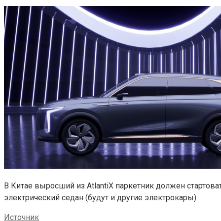
В Китае выросший из AtlantiX паркетник должен стартова
электрический седан (будут и другие электрокары).
Источник